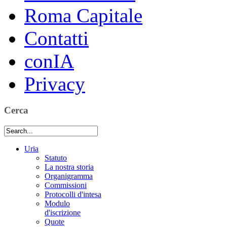
Roma Capitale
Contatti
conIA
Privacy
Cerca
Uria
Statuto
La nostra storia
Organigramma
Commissioni
Protocolli d'intesa
Modulo
d'iscrizione
Quote