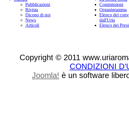
Pubblicazioni
Commissioni
Rivista
Organigramma
Dicono di noi
Elenco dei conv
News
dall'Uria
Articoli
Elenco dei Presi
Copyright © 2011 www.uriaroma.it.
CONDIZIONI D
Joomla!
è un software libero