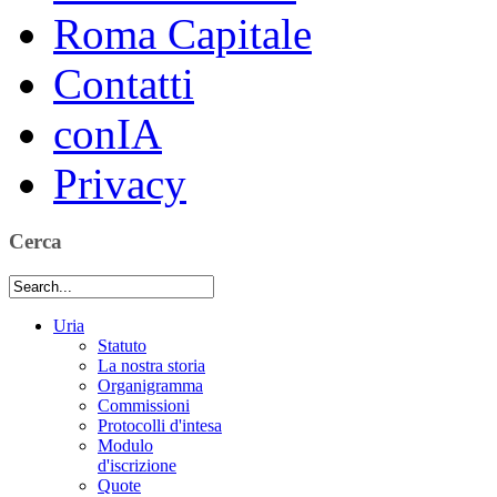
Roma Capitale
Contatti
conIA
Privacy
Cerca
Uria
Statuto
La nostra storia
Organigramma
Commissioni
Protocolli d'intesa
Modulo
d'iscrizione
Quote