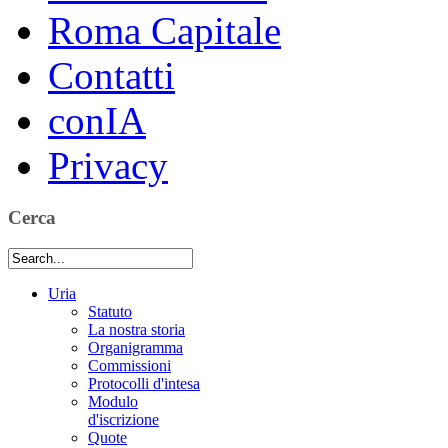
Roma Capitale
Contatti
conIA
Privacy
Cerca
Uria
Statuto
La nostra storia
Organigramma
Commissioni
Protocolli d'intesa
Modulo
d'iscrizione
Quote