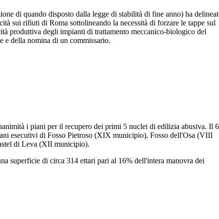
ne di quando disposto dalla legge di stabilità di fine anno) ha delinea
cità sui rifiuti di Roma sottolineando la necessità di forzare le tappe sul
acità produttiva degli impianti di trattamento meccanico-biologico del
ane e della nomina di un commissario.
imità i piani per il recupero dei primi 5 nuclei di edilizia abusiva. Il 6
 piani esecutivi di Fosso Pietroso (XIX municipio), Fosso dell'Osa (VIII
stel di Leva (XII municipio).
a superficie di circa 314 ettari pari al 16% dell'intera manovra dei