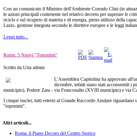
Con un comunicato il Ministro dell'Ambiente Corrado Clini (in attuazio
le azioni principali contenente nel relativo decreto per superare le criti
riciclo e sul ricupero di materia e di energia, pieno utilizzo della cap
Lazio, gestione integrata secondo le direttive europee e le leggi itali
Leggi tutto...
Roma: 5 Nuovi "Toponimi"
Scritto da Uria admin
L'Assemblea Capitolina ha approvato all'unan
dicembre, infatti siano stati acconsentiti i
municipio), Podere Zara - via Franconalto (XVIII municipio) e via Ca
I cinque nuclei, tutti esterni al Grande Raccordo Anulare riguardano un
"toponimi".
Altri articoli...
Roma: il Piano Decoro del Centro Storico