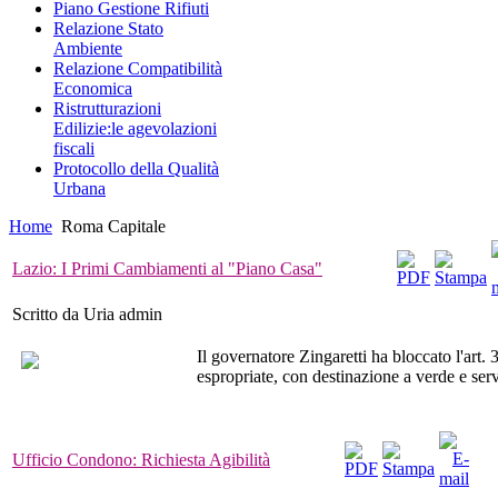
Piano Gestione Rifiuti
Relazione Stato
Ambiente
Relazione Compatibilità
Economica
Ristrutturazioni
Edilizie:le agevolazioni
fiscali
Protocollo della Qualità
Urbana
Home
Roma Capitale
Lazio: I Primi Cambiamenti al "Piano Casa"
Scritto da Uria admin
Il governatore Zingaretti ha bloccato l'art
espropriate, con destinazione a verde e serv
Ufficio Condono: Richiesta Agibilità