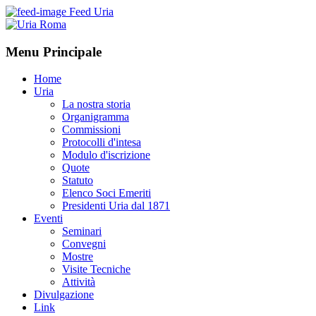
Feed Uria
Menu Principale
Home
Uria
La nostra storia
Organigramma
Commissioni
Protocolli d'intesa
Modulo d'iscrizione
Quote
Statuto
Elenco Soci Emeriti
Presidenti Uria dal 1871
Eventi
Seminari
Convegni
Mostre
Visite Tecniche
Attività
Divulgazione
Link