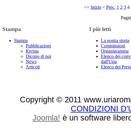
<<
Inizio
<
Prec.
1
2
3
4
Pagin
Stampa
I più letti
Stampa
La nostra storia
Pubblicazioni
Commissioni
Rivista
Organigramma
Dicono di noi
Elenco dei conv
News
dall'Uria
Articoli
Elenco dei Presi
Copyright © 2011 www.uriaroma.it.
CONDIZIONI D
Joomla!
è un software libero