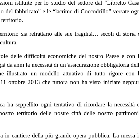
oni istituite per lo studio del settore dal “Libretto Cas
lo del fabbricato” e le “lacrime di Coccodrillo” versate og
territorio.
torio sia refrattario alle sue fragilità… secoli di storia 
cultura.
le delle difficoltà economiche del nostro Paese e con 
ià da anni la necessità di un’assicurazione obbligatoria del
e illustrato un modello attuativo di tutto rigore con 
 11 ottobre 2013 che tuttora non ha visto iniziare neppu
ca ha seppellito ogni tentativo di ricordare la necessità 
stro territorio delle nostre città delle nostro patrimon
a in cantiere della più grande opera pubblica: La messa 