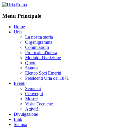
Menu Principale
Home
Uria
La nostra storia
Organigramma
Commissioni
Protocolli d'intesa
Modulo d'iscrizione
Quote
Statuto
Elenco Soci Emeriti
Presidenti Uria dal 1871
Eventi
Seminari
Convegni
Mostre
Visite Tecniche
Attività
Divulgazione
Link
Stampa