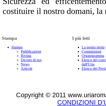
Sicurezza ed efficentement
costituire il nostro domani, l
Stampa
I più letti
Stampa
La nostra storia
Pubblicazioni
Commissioni
Rivista
Organigramma
Dicono di noi
Elenco dei conv
News
dall'Uria
Articoli
Elenco dei Presi
Copyright © 2011 www.uriaroma.it.
CONDIZIONI D