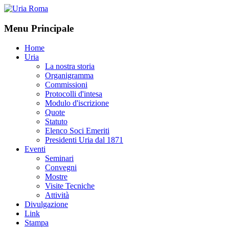
Menu Principale
Home
Uria
La nostra storia
Organigramma
Commissioni
Protocolli d'intesa
Modulo d'iscrizione
Quote
Statuto
Elenco Soci Emeriti
Presidenti Uria dal 1871
Eventi
Seminari
Convegni
Mostre
Visite Tecniche
Attività
Divulgazione
Link
Stampa