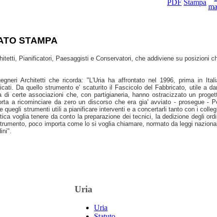
ATO STAMPA
tetti, Pianificatori, Paesaggisti e Conservatori, che addiviene su posizioni ch
neri Architetti che ricorda: "L'Uria ha affrontato nel 1996, prima in Italia
ati. Da quello strumento e' scaturito il Fascicolo del Fabbricato, utile a dar
a di certe associazioni che, con partigianeria, hanno ostracizzato un progett
orta a ricominciare da zero un discorso che era gia' avviato - prosegue - Pe
 quegli strumenti utili a pianificare interventi e a concertarli tanto con i collegh
itica voglia tenere da conto la preparazione dei tecnici, la dedizione degli ordin
trumento, poco importa come lo si voglia chiamare, normato da leggi nazionali
ini". 
Uria
Uria
Statuto