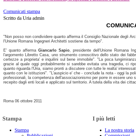
Comunicati stampa
Scritto da Uria admin
COMUNIC
"Non posso non condividere quanto afferma il Consiglio Nazionale degli Archi
l'Unione Romana Ingegneri Architetti sostiene da tempo". 
E' quanto afferma 
Giancarlo Sapio
, presidente dell'Unione Romana Ingeg
l'argomento Libretto Casa, uno strumento conoscitivo dello stato dei fabbric
certezze a proprieta' e inquilini sul bene immobile". "La poca lungimiranz
grazie al quale oggi probabilmente si sarebbe evitata una tragedia, ci rip
quanto riguarda l'Uria, siamo pronti a discutere con tutte le realta' interessate
quanto con le istituzioni". "L'auspicio e' che - conclude la nota - oggi la pol
professionali, la competenza dell'associazionismo per porre in essere uno s
recepito dagli enti locali e applicato sul territorio. A tutela della vita dei cittad
Roma 06 ottobre 2011 
Stampa
I più letti
Stampa
La nostra storia
Pubblicazioni
Commissioni