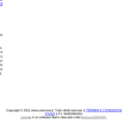
e 
, 
e 
o 
r 
i 
i 
, 
Copyright © 2011 www.uriaroma.it. Tutti i diritti riservati. ||
TERMINI E CONDIZIONI
D'USO
|| P.I. 06452981001
Joomla!
è un software libero rilasciato sotto
licenza GNU/GPL
.