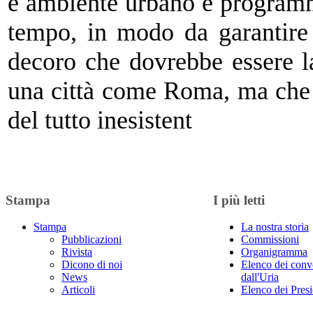
e ambiente urbano e program
tempo, in modo da garantire a
decoro che dovrebbe essere la
una città come Roma, ma che 
del tutto inesistent
Stampa
I più letti
Stampa
La nostra storia
Pubblicazioni
Commissioni
Rivista
Organigramma
Dicono di noi
Elenco dei conv
News
dall'Uria
Articoli
Elenco dei Presi