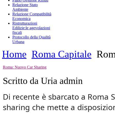
Piano Gestione Rifiuti
Relazione Stato
Ambiente
Relazione Compatibilità
Economica
Ristrutturazioni
Edilizie:le agevolazioni
fiscali
Protocollo della Qualità
Urbana
Home
Roma Capitale
Roma
Roma: Nuovo Car Sharing
Scritto da Uria admin
Di recente è sbarcato a Roma Sh
sharing che mette a disposizion