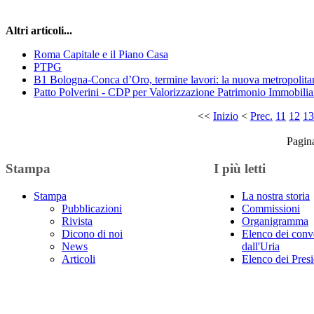
Altri articoli...
Roma Capitale e il Piano Casa
PTPG
B1 Bologna-Conca d’Oro, termine lavori: la nuova metropolita
Patto Polverini - CDP per Valorizzazione Patrimonio Immobilia
<<
Inizio
<
Prec.
11
12
13
Pagin
Stampa
I più letti
Stampa
La nostra storia
Pubblicazioni
Commissioni
Rivista
Organigramma
Dicono di noi
Elenco dei conv
News
dall'Uria
Articoli
Elenco dei Presi