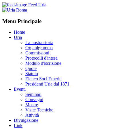
Feed Uria
Menu Principale
Home
Uria
La nostra storia
Organigramma
Commissioni
Protocolli d'intesa
Modulo d'iscrizione
Quote
Statuto
Elenco Soci Emeriti
Presidenti Uria dal 1871
Eventi
Seminari
Convegni
Mostre
Visite Tecniche
Attività
Divulgazione
Link