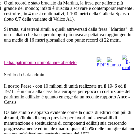
e
Ogni record è stato bruciato da Martina, la fresa per gallerie più
l
grande del mondo; infatti è riuscita a scavare e contemporaneamente 
costruire , in 4 mesi continuativi, 1.100 metri della Galleria Sparvo
(lotto 6/7 della variante di Valico A1).
Si tratta, sui terreni simili a quelli attraversati dalla fresa "Martina", di
un risultato che ha superato ogni più rosea aspettativa raggiungendo
e
una media di 16 metri giornalieri con punte record di 22 metri.
n
Italia: patrimonio immobiliare obsoleto
Scritto da Uria admin
Il nostro Paese - con 10 milioni di unità realizzate tra il 1946 ed il
1971 - è in cima alla classifica europea per epoca di costruzione del
patrimonio edilizio; è quanto emerge da un recente rapporto Ance -
Censis.
Da tale studio è apparso evidente come la quota di edifici con più di
40 anni, (limite di tempo previsto per lavori indispensabili di
manutenzione e sostituzione di componenti edilizi) stia crescendo
l
progressivamente ed in tale quadro quasi il 55% delle famiglie italian
occupa un'abitazione costruita prima del 1971.