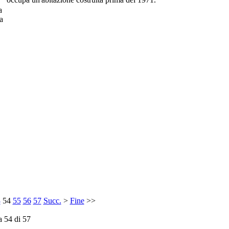
a
a
3
54
55
56
57
Succ.
>
Fine
>>
a 54 di 57