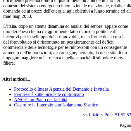
documento presenta quindi il quadro delle dinamiche in atto nel
contesto del sistema energetico internazionale e nazionale, relative all
domanda ed ai prezzi dell'energia, agli obiettivi a lungo termine ed all
road map 2050.
L'Italia, dopo un'attenta disamina ed analisi del settore, appare come
uno dei Paesi che ha maggiormente fatto ricorso a politiche di
incentivi per lo sviluppo delle rinnovabili, ma a fronte della crescita
del fotovoltaico si è riscontrato un peggioramento del deficit
commerciale delle tecnologie per le rinnovabili con un conseguente
aumento dell'importazioni; ne consegue, pertanto, la necessità di un
impegno maggiore nella ricerca e nella capacità di stimolare nuove
filiere.
Altri articoli...
Protocollo d'Intesa Agenzia del Demanio e Invitalia
Perplessità sulle biciclette contromano
ANCE: un Piano per la Città
Costruire in Laterizio con Isolamento Sismico
<<
Inizio
<
Prec.
51
52
5
Pagin