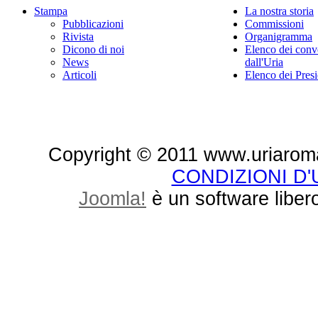
Stampa
La nostra storia
Pubblicazioni
Commissioni
Rivista
Organigramma
Dicono di noi
Elenco dei conv
News
dall'Uria
Articoli
Elenco dei Presi
Copyright © 2011 www.uriaroma.it.
CONDIZIONI D
Joomla!
è un software libero