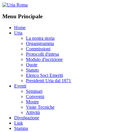
Menu Principale
Home
Uria
La nostra storia
Organigramma
Commissioni
Protocolli d'intesa
Modulo d'iscrizione
Quote
Statuto
Elenco Soci Emeriti
Presidenti Uria dal 1871
Eventi
Seminari
Convegni
Mostre
Visite Tecniche
Attività
Divulgazione
Link
Stampa