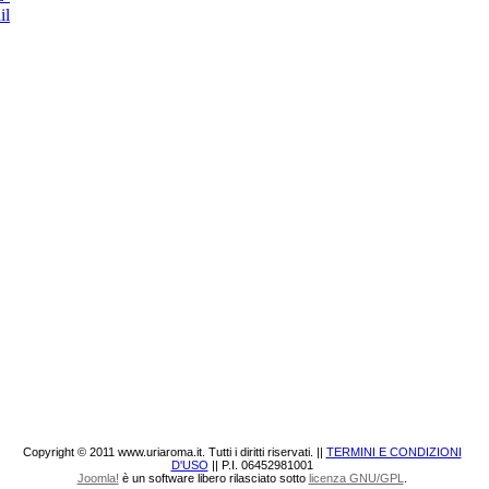
Copyright © 2011 www.uriaroma.it. Tutti i diritti riservati. ||
TERMINI E CONDIZIONI
D'USO
|| P.I. 06452981001
Joomla!
è un software libero rilasciato sotto
licenza GNU/GPL
.