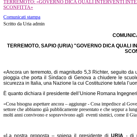
TERREMOTO: «GOVERNO DICA QUALI INTERVENTI INT
SCONFITTA»
Comunicati stampa
Scritto da Uria admin
COMUNIC
TERREMOTO, SAPIO (URIA) "GOVERNO DICA QUALI 
SCON
«Ancora un terremoto, di magnitudo 5,3 Richter, seguito da u
pioggia che porta il Sindaco di Genova a chiudere le scuole
sicurezza in Italia, una Nazione la cui Costituzione tutela l’uomo,
È quanto dichiara il presidente dell’Unione Romana Ingegneri 
«Cosa bisogna aspettare ancora – aggiunge - Cosa impedisce al Governo
settore che abbiamo già pubblicamente presentato e che seppur a lungo
molti anni convivono e sopravvivono agli eventi sismici, come il G
«La nostra proposta – spiega il presidente di
URIA
- di 