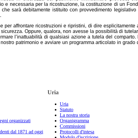
rio e necessaria per la ricostruzione, la costituzione di un Fon
che sarà debitamente istituito con provvedimento legislativo
.
r affrontare ricostruzioni e ripristini, di dire esplicitamente 
 sicurezza. Oppure, qualora, non avesse la possibilità di tutela
rmare l’inattuabilità di qualsiasi azione a tutela del comparto.
 nostro patrimonio e avviare un programma articolato in grado 
Uria
Uria
Statuto
La nostra storia
egni organizzati
Organigramma
Commissioni
denti dal 1871 ad oggi
Protocolli d'intesa
Modulo d'iscrizione