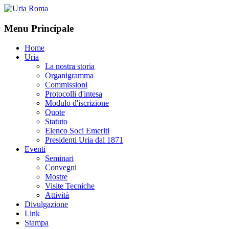
Menu Principale
Home
Uria
La nostra storia
Organigramma
Commissioni
Protocolli d'intesa
Modulo d'iscrizione
Quote
Statuto
Elenco Soci Emeriti
Presidenti Uria dal 1871
Eventi
Seminari
Convegni
Mostre
Visite Tecniche
Attività
Divulgazione
Link
Stampa