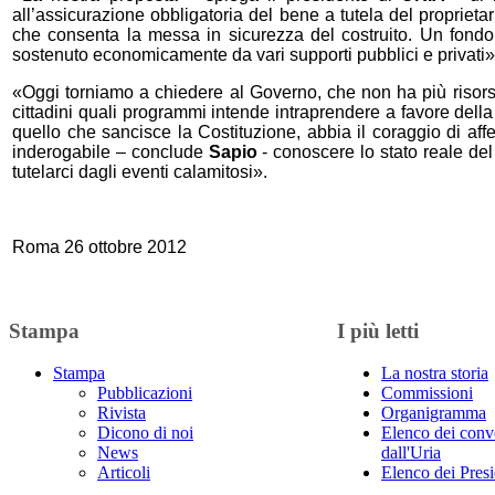
all’assicurazione obbligatoria del bene a tutela del proprieta
che consenta la messa in sicurezza del costruito. Un fondo 
sostenuto economicamente da vari supporti pubblici e privati»
«Oggi torniamo a chiedere al Governo, che non ha più risorse pe
cittadini quali programmi intende intraprendere a favore della
quello che sancisce la Costituzione, abbia il coraggio di affe
inderogabile – conclude
Sapio
- conoscere lo stato reale del
tutelarci dagli eventi calamitosi».
Roma 26 ottobre 2012
Stampa
I più letti
Stampa
La nostra storia
Pubblicazioni
Commissioni
Rivista
Organigramma
Dicono di noi
Elenco dei conv
News
dall'Uria
Articoli
Elenco dei Presi