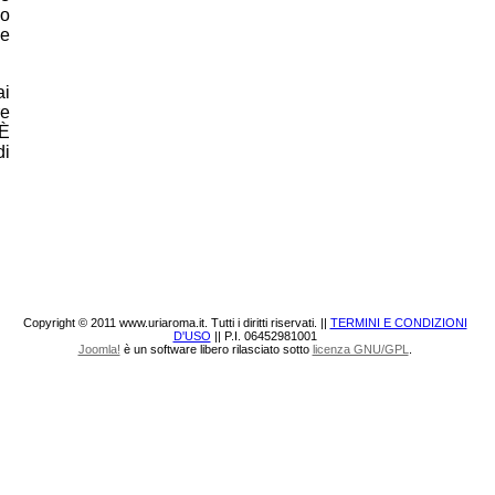
do
 e
ai
re
 È
di
Copyright © 2011 www.uriaroma.it. Tutti i diritti riservati. ||
TERMINI E CONDIZIONI
D'USO
|| P.I. 06452981001
Joomla!
è un software libero rilasciato sotto
licenza GNU/GPL
.