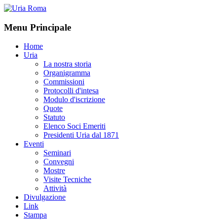
Menu Principale
Home
Uria
La nostra storia
Organigramma
Commissioni
Protocolli d'intesa
Modulo d'iscrizione
Quote
Statuto
Elenco Soci Emeriti
Presidenti Uria dal 1871
Eventi
Seminari
Convegni
Mostre
Visite Tecniche
Attività
Divulgazione
Link
Stampa