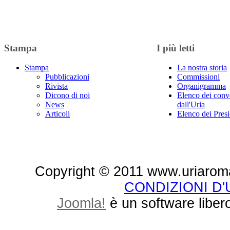
Stampa
I più letti
Stampa
La nostra storia
Pubblicazioni
Commissioni
Rivista
Organigramma
Dicono di noi
Elenco dei conv
News
dall'Uria
Articoli
Elenco dei Presi
Copyright © 2011 www.uriaroma.it.
CONDIZIONI D
Joomla!
è un software libero