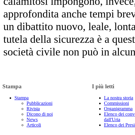
calamitosi impongono, invece, 
approfondita anche tempi brevi
un dibattito nuovo, leale, lonta
tutela della sicurezza è a que
società civile non può in alcu
Stampa
I più letti
Stampa
La nostra storia
Pubblicazioni
Commissioni
Rivista
Organigramma
Dicono di noi
Elenco dei conv
News
dall'Uria
Articoli
Elenco dei Presi