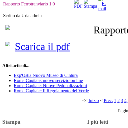
Rapporto Ferrotranviario 1.0
Scritto da Uria admin
Rapporto
Scarica il pdf
Altri articoli...
Exp'Ostia Nuovo Museo di Cintura
Roma Capitale: nuovo servizio on line
Roma Capitale: Nuove Pedonalizzazioni
Roma Capitale: Il Regolamento del Verde
<<
Inizio
<
Prec.
1
2
3
4
Pagin
Stampa
I più letti