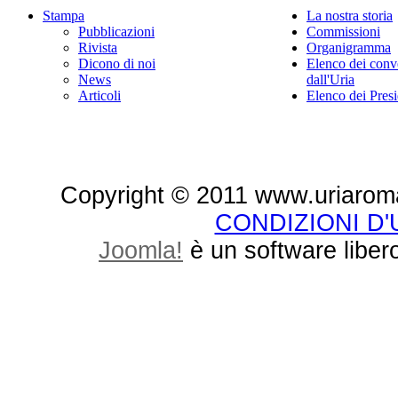
Stampa
La nostra storia
Pubblicazioni
Commissioni
Rivista
Organigramma
Dicono di noi
Elenco dei conv
News
dall'Uria
Articoli
Elenco dei Presi
Copyright © 2011 www.uriaroma.it.
CONDIZIONI D
Joomla!
è un software libero