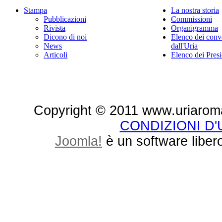
Stampa
La nostra storia
Pubblicazioni
Commissioni
Rivista
Organigramma
Dicono di noi
Elenco dei conv
News
dall'Uria
Articoli
Elenco dei Presi
Copyright © 2011 www.uriaroma.it.
CONDIZIONI D
Joomla!
è un software libero