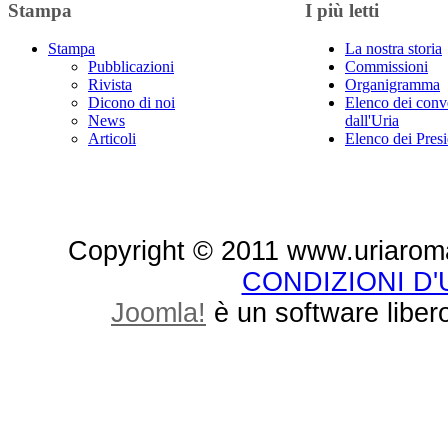
Stampa
I più letti
Stampa
La nostra storia
Pubblicazioni
Commissioni
Rivista
Organigramma
Dicono di noi
Elenco dei conv
News
dall'Uria
Articoli
Elenco dei Presi
Copyright © 2011 www.uriaroma.it.
CONDIZIONI D
Joomla!
è un software libero