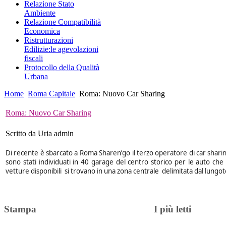
Relazione Stato
Ambiente
Relazione Compatibilità
Economica
Ristrutturazioni
Edilizie:le agevolazioni
fiscali
Protocollo della Qualità
Urbana
Home
Roma Capitale
Roma: Nuovo Car Sharing
Roma: Nuovo Car Sharing
Scritto da Uria admin
Di recente è sbarcato a Roma Sharen’go il terzo operatore di car sharing
sono stati individuati in 40 garage del centro storico per le auto ch
vetture disponibili si trovano in una zona centrale delimitata dal lungot
Stampa
I più letti