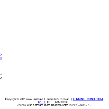
ca
le
Copyright © 2011 www.uriaroma.it. Tutti i diritti riservati. ||
TERMINI E CONDIZIONI
D'USO
|| P.I. 06452981001
Joomla!
è un software libero rilasciato sotto
licenza GNU/GPL
.