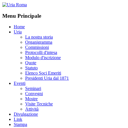
Menu Principale
Home
Uria
La nostra storia
Organigramma
Commissioni
Protocolli d'intesa
Modulo d'iscrizione
Quote
Statuto
Elenco Soci Emeriti
Presidenti Uria dal 1871
Eventi
Seminari
Convegni
Mostre
Visite Tecniche
Attività
Divulgazione
Link
Stampa