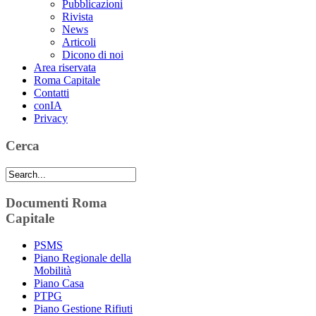
Pubblicazioni
Rivista
News
Articoli
Dicono di noi
Area riservata
Roma Capitale
Contatti
conIA
Privacy
Cerca
Documenti Roma
Capitale
PSMS
Piano Regionale della
Mobilità
Piano Casa
PTPG
Piano Gestione Rifiuti