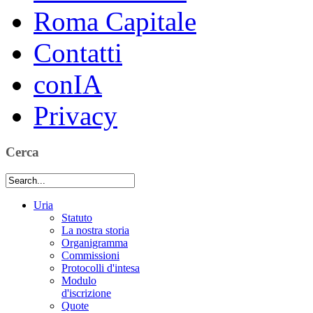
Roma Capitale
Contatti
conIA
Privacy
Cerca
Uria
Statuto
La nostra storia
Organigramma
Commissioni
Protocolli d'intesa
Modulo
d'iscrizione
Quote